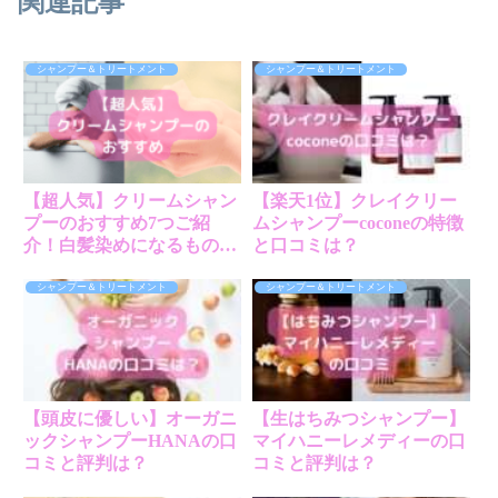
関連記事
シャンプー＆トリートメント
シャンプー＆トリートメント
【超人気】クリームシャン
【楽天1位】クレイクリー
プーのおすすめ7つご紹
ムシャンプーcoconeの特徴
介！白髪染めになるものも
と口コミは？
あり！
シャンプー＆トリートメント
シャンプー＆トリートメント
【頭皮に優しい】オーガニ
【生はちみつシャンプー】
ックシャンプーHANAの口
マイハニーレメディーの口
コミと評判は？
コミと評判は？