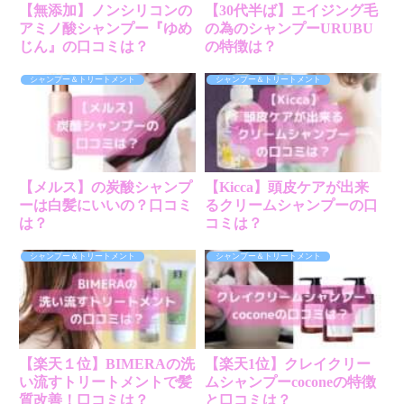
【無添加】ノンシリコンの
【30代半ば】エイジング毛
アミノ酸シャンプー『ゆめ
の為のシャンプーURUBU
じん』の口コミは？
の特徴は？
シャンプー＆トリートメント
シャンプー＆トリートメント
【メルス】の炭酸シャンプ
【Kicca】頭皮ケアが出来
ーは白髪にいいの？口コミ
るクリームシャンプーの口
は？
コミは？
シャンプー＆トリートメント
シャンプー＆トリートメント
【楽天１位】BIMERAの洗
【楽天1位】クレイクリー
い流すトリートメントで髪
ムシャンプーcoconeの特徴
質改善！口コミは？
と口コミは？