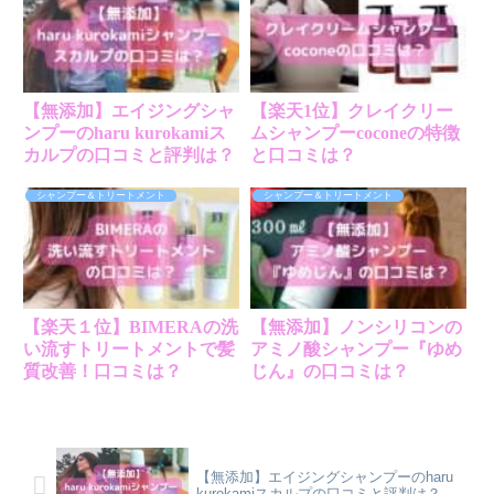
【無添加】エイジングシャ
【楽天1位】クレイクリー
ンプーのharu kurokamiス
ムシャンプーcoconeの特徴
カルプの口コミと評判は？
と口コミは？
シャンプー＆トリートメント
シャンプー＆トリートメント
【楽天１位】BIMERAの洗
【無添加】ノンシリコンの
い流すトリートメントで髪
アミノ酸シャンプー『ゆめ
質改善！口コミは？
じん』の口コミは？
【無添加】エイジングシャンプーのharu
kurokamiスカルプの口コミと評判は？