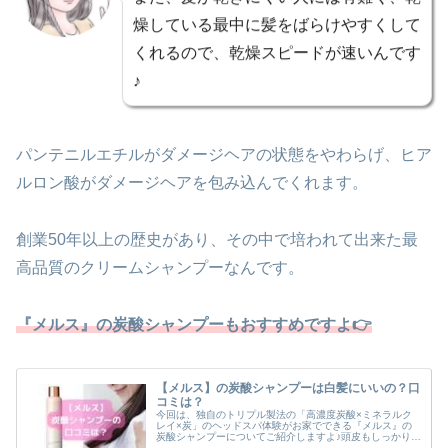
また、髪が乾きにくい人には有難く、乾
燥している最中に髪をばらけやすくして
くれるので、乾燥スピードが速いんです
♪
パンテニルエチルがダメージヘアの状態をやわらげ、ヒア
ルロン酸がダメージヘアを包み込んでくれます。
創業50年以上の歴史があり、その中で培われて出来た最
高品質のクリームシャンプーなんです。
『メルス』の炭酸シャンプーもおすすめですよ👉
【メルス】の炭酸シャンプーは白髪にいいの？口
コミは？
今回は、独自のトリプル製法の「高濃度炭酸×ミネラルク
レイ×炭」のヘッドスパ体験がお家でできる『メルス』の
炭酸シャンプーについてご紹介しますよ♪頭皮もしっかりケ
アできて、潤いのあるツヤツヤな髪になれる炭酸シャンプ